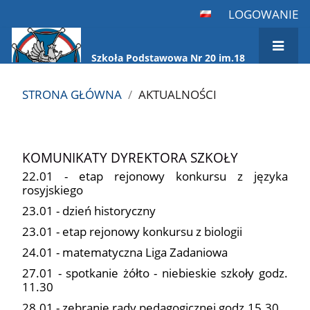
LOGOWANIE
Szkoła Podstawowa Nr 20 im.18
Pułku Ułanów Pomorskich
STRONA GŁÓWNA
/
AKTUALNOŚCI
Aktualności
KOMUNIKATY DYREKTORA SZKOŁY
22.01 - etap rejonowy konkursu z języka
rosyjskiego
23.01 - dzień historyczny
23.01 - etap rejonowy konkursu z biologii
24.01 - matematyczna Liga Zadaniowa
27.01 - spotkanie żółto - niebieskie szkoły godz.
11.30
28.01 - zebranie rady pedagogicznej godz.15.30