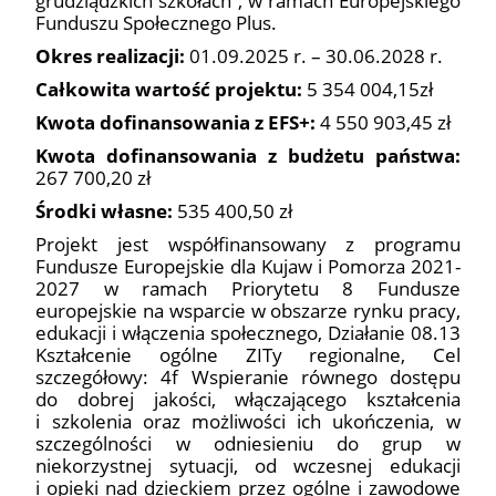
grudziądzkich szkołach”, w ramach Europejskiego
Funduszu Społecznego Plus.
Okres realizacji:
01.09.2025 r. – 30.06.2028 r.
Całkowita wartość projektu:
5 354 004,15zł
Kwota dofinansowania z EFS+:
4 550 903,45 zł
Kwota dofinansowania z budżetu państwa:
267 700,20 zł
Środki własne:
535 400,50 zł
Projekt jest współfinansowany z programu
Fundusze Europejskie dla Kujaw i Pomorza 2021-
2027 w ramach Priorytetu 8 Fundusze
europejskie na wsparcie w obszarze rynku pracy,
edukacji i włączenia społecznego, Działanie 08.13
Kształcenie ogólne ZITy regionalne, Cel
szczegółowy: 4f Wspieranie równego dostępu
do dobrej jakości, włączającego kształcenia
i szkolenia oraz możliwości ich ukończenia, w
szczególności w odniesieniu do grup w
niekorzystnej sytuacji, od wczesnej edukacji
i opieki nad dzieckiem przez ogólne i zawodowe