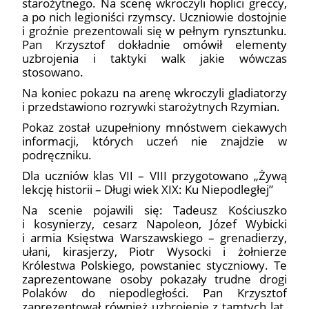
starożytnego. Na scenę wkroczyli hoplici greccy,
a po nich legioniści rzymscy. Uczniowie dostojnie
i groźnie prezentowali się w pełnym rynsztunku.
Pan Krzysztof dokładnie omówił elementy
uzbrojenia i taktyki walk jakie wówczas
stosowano.
Na koniec pokazu na arenę wkroczyli gladiatorzy
i przedstawiono rozrywki starożytnych Rzymian.
Pokaz został uzupełniony mnóstwem ciekawych
informacji, których uczeń nie znajdzie w
podręczniku.
Dla uczniów klas VII – VIII przygotowano „Żywą
lekcję historii – Długi wiek XIX: Ku Niepodległej”
Na scenie pojawili się: Tadeusz Kościuszko
i kosynierzy, cesarz Napoleon, Józef Wybicki
i armia Księstwa Warszawskiego – grenadierzy,
ułani, kirasjerzy, Piotr Wysocki i żołnierze
Królestwa Polskiego, powstaniec styczniowy. Te
zaprezentowane osoby pokazały trudne drogi
Polaków do niepodległości. Pan Krzysztof
zaprezentował również uzbrojenie z tamtych lat.