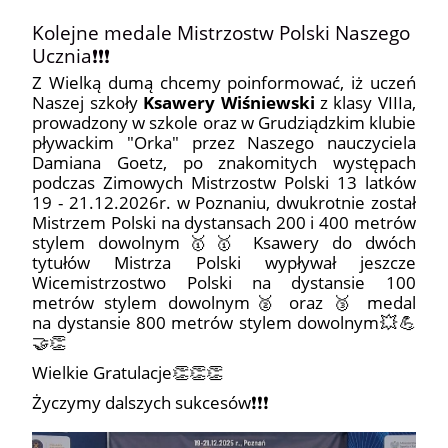
Kolejne medale Mistrzostw Polski Naszego
Ucznia❗❗❗
Z Wielką dumą chcemy poinformować, iż uczeń
Naszej szkoły
Ksawery Wiśniewski
z klasy VIIIa,
prowadzony w szkole oraz w Grudziądzkim klubie
pływackim "Orka" przez Naszego nauczyciela
Damiana Goetz, po znakomitych występach
podczas Zimowych Mistrzostw Polski 13 latków
19 - 21.12.2026r. w Poznaniu, dwukrotnie został
Mistrzem Polski na dystansach 200 i 400 metrów
stylem dowolnym🥇🥇 Ksawery do dwóch
tytułów Mistrza Polski wypływał jeszcze
Wicemistrzostwo Polski na dystansie 100
metrów stylem dowolnym🥈 oraz 🥉 medal
na dystansie 800 metrów stylem dowolnym💥💪
🤝👏
Wielkie Gratulacje👏👏👏
Życzymy dalszych sukcesów❗❗❗