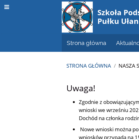
Szkoła Pod
Pułku Uła
Strona główna
Aktualno
STRONA GŁÓWNA
/
NASZA 
Pedagodzy
Uwaga!
Zgodnie z obowiązujący
wnioski we wrześniu 2025
Dochód na członka rodzin
Nowe wnioski można pobr
wniosków przypada na 15