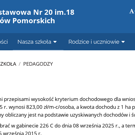
stawowa Nr 20 im.18
nów Pomorskich
ści
Nasza szkoła
Rodzice i uczniowie
SZKOŁA
/
PEDAGODZY
mi przepisami wysokość kryterium dochodowego dla wnio
 r. wynosi 823,00 zł/m-c/osoba, a kwota dochodu z 1 ha p
y obliczany jest na podstawie uzyskiwanych dochodów i ś
ać w gabinecie 226 C do dnia 08 września 2025 r., a ter
 września 2015 r.