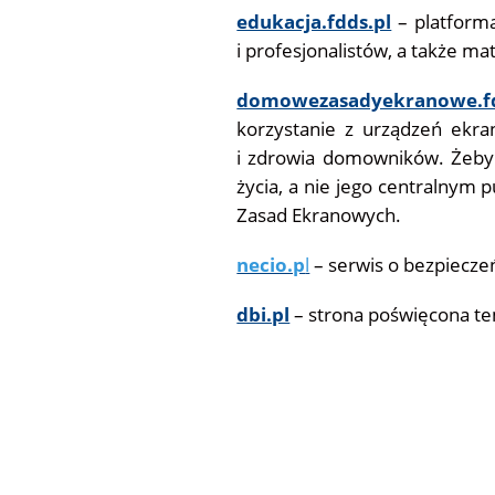
edukacja.fdds.pl
– platforma
i profesjonalistów, a także ma
domowezasadyekranowe.fd
korzystanie z urządzeń ekran
i zdrowia domowników. Żeby
życia, a nie jego centralnym
Zasad Ekranowych.
necio.p
l
– serwis o bezpieczeń
dbi.pl
– strona poświęcona t