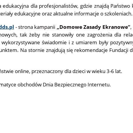
 edukacyjna dla profesjonalistów, gdzie znajdą Państwo k
teriały edukacyjne oraz aktualne informacje o szkoleniach.
ds.pl
- strona kampanii
„Domowe Zasady Ekranowe”
,
owych, tak żeby nie stanowiły one zagrożenia dla relac
 wykorzystywane świadomie i z umiarem były pozytyw
 punktem. Na stornie znajdują się rekomendacje Fundacji
stwie online, przeznaczony dla dzieci w wieku 3-6 lat.
ematyce obchodów Dnia Bezpiecznego Internetu.