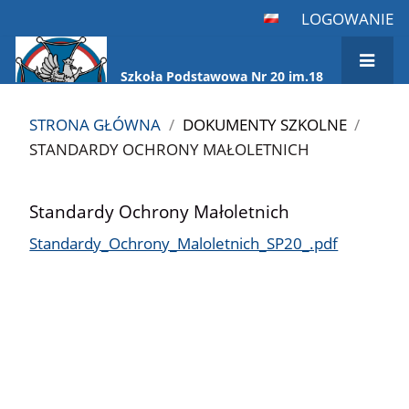
LOGOWANIE
Szkoła Podstawowa Nr 20 im.18
Pułku Ułanów Pomorskich
STRONA GŁÓWNA
/
DOKUMENTY SZKOLNE
/
STANDARDY OCHRONY MAŁOLETNICH
Standardy
Standardy Ochrony Małoletnich
Ochrony
Małoletnich
Standardy_Ochrony_Maloletnich_SP20_.pdf