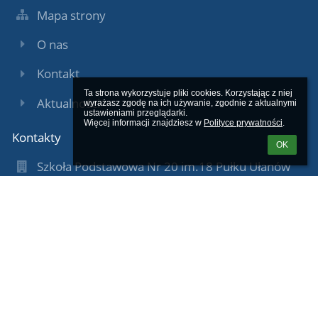
Mapa strony
O nas
Kontakt
Ta strona wykorzystuje pliki cookies. Korzystając z niej 
Aktualności
wyrażasz zgodę na ich używanie, zgodnie z aktualnymi 
ustawieniami przeglądarki.

Więcej informacji znajdziesz w 
Polityce prywatności
.
Kontakty
OK
Szkoła Podstawowa Nr 20 im.18 Pułku Ułanów
Pomorskich
sekretariat@sp20.grudziadz.pl
Tel/fax: 564640090
Kom. 609004289
Grudziądz
ul. Sobieskiego 12