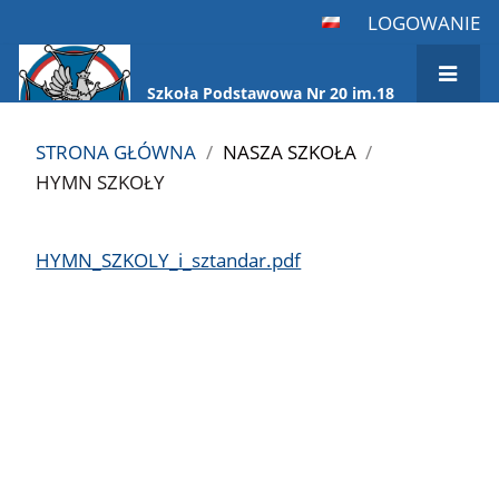
LOGOWANIE
Szkoła Podstawowa Nr 20 im.18
Pułku Ułanów Pomorskich
STRONA GŁÓWNA
/
NASZA SZKOŁA
/
HYMN SZKOŁY
Hymn
HYMN_SZKOLY_i_sztandar.pdf
Szkoły