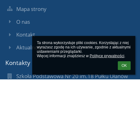
Mapa strony
O nas
Kontakt
Ta strona wykorzystuje pliki cookies. Korzystając z niej 
Aktualności
wyrażasz zgodę na ich używanie, zgodnie z aktualnymi 
ustawieniami przeglądarki.

Więcej informacji znajdziesz w 
Polityce prywatności
.
Kontakty
OK
Szkoła Podstawowa Nr 20 im.18 Pułku Ułanów
Pomorskich
sekretariat@sp20.grudziadz.pl
Tel/fax: 564640090
Kom. 609004289
Grudziądz
ul. Sobieskiego 12