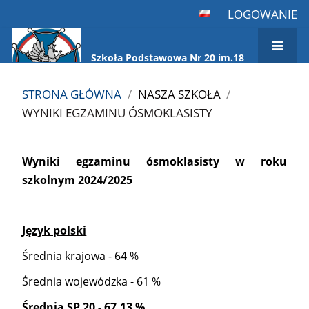
LOGOWANIE
Szkoła Podstawowa Nr 20 im.18
Pułku Ułanów Pomorskich
STRONA GŁÓWNA
/
NASZA SZKOŁA
/
WYNIKI EGZAMINU ÓSMOKLASISTY
Wyniki
Wyniki egzaminu ósmoklasisty w roku
egzaminu
szkolnym 2024/2025
ósmoklasisty
Język polski
Średnia krajowa - 64 %
Średnia wojewódzka - 61 %
Średnia SP 20 - 67,13 %