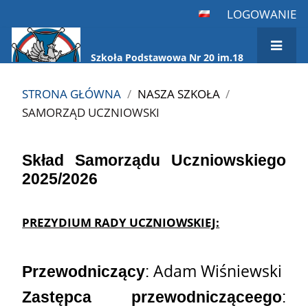
LOGOWANIE
Szkoła Podstawowa Nr 20 im.18
Pułku Ułanów Pomorskich
STRONA GŁÓWNA
/
NASZA SZKOŁA
/
SAMORZĄD UCZNIOWSKI
Samorząd
Skład Samorządu Uczniowskiego
Uczniowski
2025/2026
PREZYDIUM RADY UCZNIOWSKIEJ:
Adam Wiśniewski
Przewodniczący
:
Zastępca przewodnicząceego
: