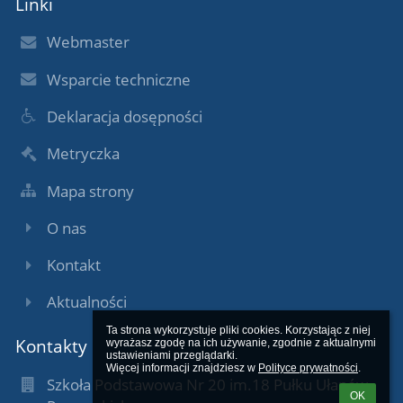
Linki
Webmaster
Wsparcie techniczne
Deklaracja dosępności
Metryczka
Mapa strony
O nas
Kontakt
Aktualności
Ta strona wykorzystuje pliki cookies. Korzystając z niej 
Kontakty
wyrażasz zgodę na ich używanie, zgodnie z aktualnymi 
ustawieniami przeglądarki.

Więcej informacji znajdziesz w 
Polityce prywatności
.
Szkoła Podstawowa Nr 20 im.18 Pułku Ułanów
OK