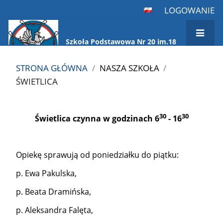
LOGOWANIE
Szkoła Podstawowa Nr 20 im.18
Pułku Ułanów Pomorskich
STRONA GŁÓWNA
/
NASZA SZKOŁA
/
ŚWIETLICA
Świetlica
30
30
Świetlica czynna w godzinach 6
- 16
Opiekę sprawują od poniedziałku do piątku:
p. Ewa Pakulska,
p. Beata Dramińska,
p. Aleksandra Falęta,