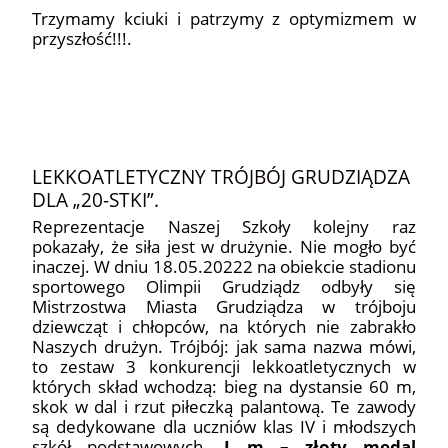
Trzymamy kciuki i patrzymy z optymizmem w
przyszłość!!!.
4
LEKKOATLETYCZNY TRÓJBÓJ GRUDZIĄDZA
DLA „20-STKI”.
Reprezentacje Naszej Szkoły kolejny raz
pokazały, że siła jest w drużynie. Nie mogło być
inaczej. W dniu 18.05.20222 na obiekcie stadionu
sportowego Olimpii Grudziądz odbyły się
Mistrzostwa Miasta Grudziądza w trójboju
dziewcząt i chłopców, na których nie zabrakło
Naszych drużyn. Trójbój: jak sama nazwa mówi,
to zestaw 3 konkurencji lekkoatletycznych w
których skład wchodzą: bieg na dystansie 60 m,
skok w dal i rzut piłeczką palantową. Te zawody
są dedykowane dla uczniów klas IV i młodszych
szkół podstawowych.
I m – złoty medal