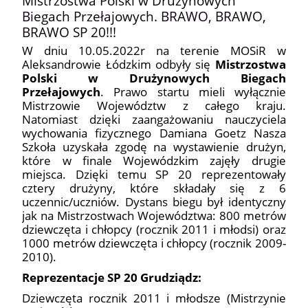
Mistrzostwa Polski w Drużynowych
Biegach Przełajowych. BRAWO, BRAWO,
BRAWO SP 20!!!
W dniu 10.05.2022r na terenie MOSiR w
Aleksandrowie Łódzkim odbyły się
Mistrzostwa
Polski w Drużynowych Biegach
Przełajowych
. Prawo startu mieli wyłącznie
Mistrzowie Województw z całego kraju.
Natomiast dzięki zaangażowaniu nauczyciela
wychowania fizycznego Damiana Goetz Nasza
Szkoła uzyskała zgodę na wystawienie drużyn,
które w finale Wojewódzkim zajęły drugie
miejsca. Dzięki temu SP 20 reprezentowały
cztery drużyny, które składały się z 6
uczennic/uczniów. Dystans biegu był identyczny
jak na Mistrzostwach Województwa: 800 metrów
dziewczęta i chłopcy (rocznik 2011 i młodsi) oraz
1000 metrów dziewczęta i chłopcy (rocznik 2009-
2010).
Reprezentacje SP 20 Grudziądz:
Dziewczęta rocznik 2011 i młodsze (Mistrzynie