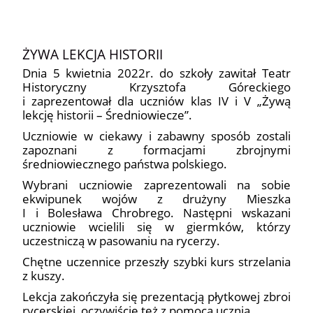
ŻYWA LEKCJA HISTORII
Dnia 5 kwietnia 2022r. do szkoły zawitał Teatr
Historyczny Krzysztofa Góreckiego
i zaprezentował dla uczniów klas IV i V „Żywą
lekcję historii – Średniowiecze”.
Uczniowie w ciekawy i zabawny sposób zostali
zapoznani z formacjami zbrojnymi
średniowiecznego państwa polskiego.
Wybrani uczniowie zaprezentowali na sobie
ekwipunek wojów z drużyny Mieszka
I i Bolesława Chrobrego. Następni wskazani
uczniowie wcielili się w giermków, którzy
uczestniczą w pasowaniu na rycerzy.
Chętne uczennice przeszły szybki kurs strzelania
z kuszy.
Lekcja zakończyła się prezentacją płytkowej zbroi
rycerskiej, oczywiście też z pomocą ucznia.