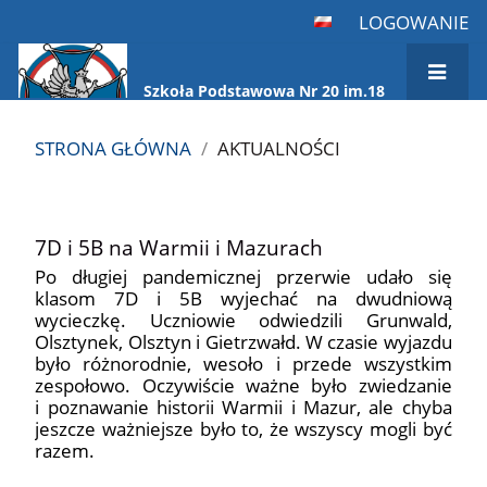
LOGOWANIE
Szkoła Podstawowa Nr 20 im.18
Pułku Ułanów Pomorskich
STRONA GŁÓWNA
/
AKTUALNOŚCI
Aktualności
7D i 5B na Warmii i Mazurach
Po długiej pandemicznej przerwie udało się
klasom 7D i 5B wyjechać na dwudniową
wycieczkę. Uczniowie odwiedzili Grunwald,
Olsztynek, Olsztyn i Gietrzwałd. W czasie wyjazdu
było różnorodnie, wesoło i przede wszystkim
zespołowo. Oczywiście ważne było zwiedzanie
i poznawanie historii Warmii i Mazur, ale chyba
jeszcze ważniejsze było to, że wszyscy mogli być
razem.