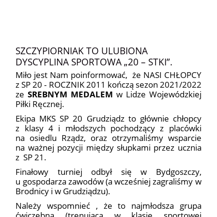
4
SZCZYPIORNIAK TO ULUBIONA
DYSCYPLINA SPORTOWA „20 – STKI”.
Miło jest Nam poinformować, że NASI CHŁOPCY
z SP 20 - ROCZNIK 2011 kończą sezon 2021/2022
ze
SREBNYM MEDALEM
w Lidze Wojewódzkiej
Piłki Ręcznej.
Ekipa MKS SP 20 Grudziądz to głównie chłopcy
z klasy 4 i młodszych pochodzący z placówki
na osiedlu Rządz, oraz otrzymaliśmy wsparcie
na ważnej pozycji między słupkami przez ucznia
z SP 21.
Finałowy turniej odbył się w Bydgoszczy,
u gospodarza zawodów (a wcześniej zagraliśmy w
Brodnicy i w Grudziądzu).
Należy wspomnieć , że to najmłodsza grupa
ćwiczebna (trenująca w klasie sportowej