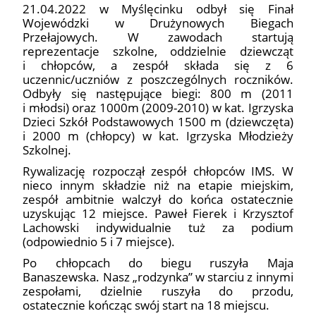
21.04.2022 w Myślęcinku odbył się Finał
Wojewódzki w Drużynowych Biegach
Przełajowych. W zawodach startują
reprezentacje szkolne, oddzielnie dziewcząt
i chłopców, a zespół składa się z 6
uczennic/uczniów z poszczególnych roczników.
Odbyły się następujące biegi: 800 m (2011
i młodsi) oraz 1000m (2009-2010) w kat. Igrzyska
Dzieci Szkół Podstawowych 1500 m (dziewczęta)
i 2000 m (chłopcy) w kat. Igrzyska Młodzieży
Szkolnej.
Rywalizację rozpoczął zespół chłopców IMS. W
nieco innym składzie niż na etapie miejskim,
zespół ambitnie walczył do końca ostatecznie
uzyskując 12 miejsce. Paweł Fierek i Krzysztof
Lachowski indywidualnie tuż za podium
(odpowiednio 5 i 7 miejsce).
Po chłopcach do biegu ruszyła Maja
Banaszewska. Nasz „rodzynka” w starciu z innymi
zespołami, dzielnie ruszyła do przodu,
ostatecznie kończąc swój start na 18 miejscu.