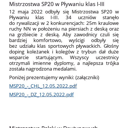
Mistrzostwa SP20 w Pływaniu klas I-III
12 maja 2022 odbyły się Mistrzostwa SP20 w
Pływaniu klas I-III. 34 uczniów stanęło
do rywalizacji w 2 konkurencjach: 25m kraulowe
ruchy NN w położeniu na piersiach z deską oraz
na grzbiecie z deską. Aby zawodnicy czuli się
bardziej komfortowo, wyścigi odbyły się
bez udziału klas sportowych pływackich. Głośny
doping koleżanek i kolegów z trybun dał duże
wsparcie startującym. Wszyscy uczestnicy
otrzymali imienne dyplomy, a najlepsza trójka
została nagrodzona medalami.
Poniżej prezentujemy wyniki: (załączniki)
MSP20_-_CHL_12.05.2022.pdf
MSP20_-_DZ_12.05.2022.pdf