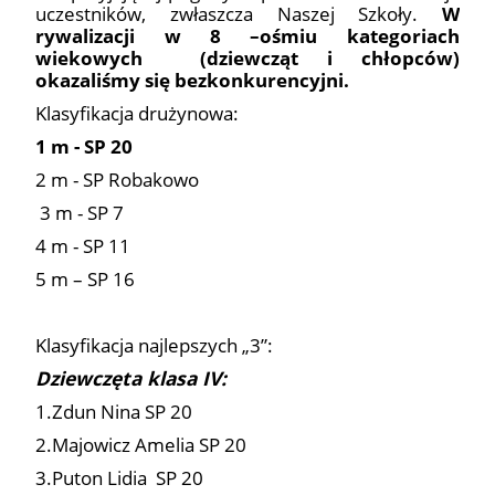
uczestników, zwłaszcza Naszej Szkoły.
W
rywalizacji w 8 –ośmiu kategoriach
wiekowych (dziewcząt i chłopców)
okazaliśmy się bezkonkurencyjni.
Klasyfikacja drużynowa:
1 m - SP 20
2 m - SP Robakowo
3 m - SP 7
4 m - SP 11
5 m – SP 16
Klasyfikacja najlepszych „3”:
Dziewczęta klasa IV:
1.Zdun Nina SP 20
2.Majowicz Amelia SP 20
3.Puton Lidia SP 20