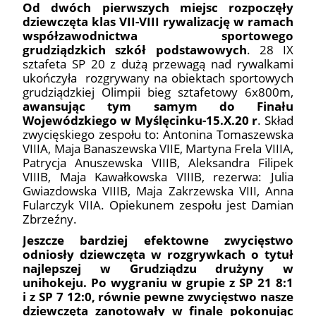
Od dwóch pierwszych miejsc rozpoczęły
dziewczęta klas VII-VIII rywalizację w ramach
współzawodnictwa sportowego
grudziądzkich szkół podstawowych
. 28 IX
sztafeta SP 20 z dużą przewagą nad rywalkami
ukończyła rozgrywany na obiektach sportowych
grudziądzkiej Olimpii bieg sztafetowy 6x800m,
awansując tym samym do Finału
Wojewódzkiego w Myślęcinku-15.X.20 r
. Skład
zwycięskiego zespołu to: Antonina Tomaszewska
VIIIA, Maja Banaszewska VIIE, Martyna Frela VIIIA,
Patrycja Anuszewska VIIIB, Aleksandra Filipek
VIIIB, Maja Kawałkowska VIIIB, rezerwa: Julia
Gwiazdowska VIIIB, Maja Zakrzewska VIII, Anna
Fularczyk VIIA. Opiekunem zespołu jest Damian
Zbrzeźny.
Jeszcze bardziej efektowne zwycięstwo
odniosły dziewczęta w rozgrywkach o tytuł
najlepszej w Grudziądzu drużyny w
unihokeju. Po wygraniu w grupie z SP 21 8:1
i z SP 7 12:0, równie pewne zwycięstwo nasze
dziewczęta zanotowały w finale pokonując