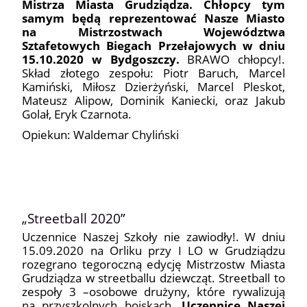
Mistrza Miasta Grudziądza.
Chłopcy tym
samym będą reprezentować Nasze Miasto
na Mistrzostwach Województwa
Sztafetowych Biegach Przełajowych w dniu
15.10.2020 w Bydgoszczy.
BRAWO chłopcy!.
Skład złotego zespołu: Piotr Baruch, Marcel
Kamiński, Miłosz Dzierżyński, Marcel Pleskot,
Mateusz Alipow, Dominik Kaniecki, oraz Jakub
Golał, Eryk Czarnota.
Opiekun: Waldemar Chyliński
„Streetball 2020”
Uczennice Naszej Szkoły nie zawiodły!. W dniu
15.09.2020 na Orliku przy I LO w Grudziądzu
rozegrano tegoroczną edycję Mistrzostw Miasta
Grudziądza w streetballu dziewcząt. Streetball to
zespoły 3 –osobowe drużyny, które rywalizują
na przyszkolnych boiskach.
Uczennice Naszej