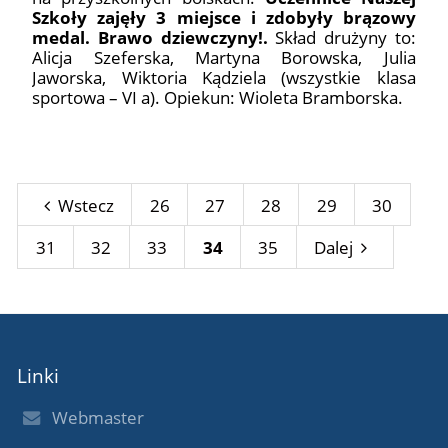
Szkoły zajęły 3 miejsce i zdobyły brązowy
medal. Brawo dziewczyny!.
Skład drużyny to:
Alicja Szeferska, Martyna Borowska, Julia
Jaworska, Wiktoria Kądziela (wszystkie klasa
sportowa – VI a). Opiekun: Wioleta Bramborska.
Wstecz
26
27
28
29
30
31
32
33
34
35
Dalej
Linki
Webmaster