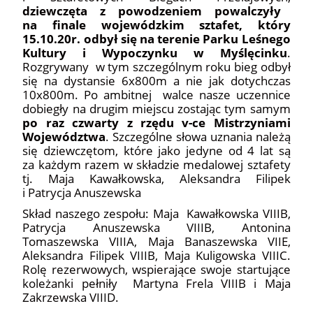
dziewczęta z powodzeniem powalczyły
na finale wojewódzkim sztafet, który
15.10.20r. odbył się na terenie Parku Leśnego
Kultury i Wypoczynku w Myślęcinku
.
Rozgrywany w tym szczególnym roku bieg odbył
się na dystansie 6x800m a nie jak dotychczas
10x800m. Po ambitnej walce nasze uczennice
dobiegły na drugim miejscu zostając tym samym
po raz czwarty z rzędu v-ce Mistrzyniami
Województwa
. Szczególne słowa uznania należą
się dziewczętom, które jako jedyne od 4 lat są
za każdym razem w składzie medalowej sztafety
tj. Maja Kawałkowska, Aleksandra Filipek
i Patrycja Anuszewska
Skład naszego zespołu: Maja Kawałkowska VIIIB,
Patrycja Anuszewska VIIIB, Antonina
Tomaszewska VIIIA, Maja Banaszewska VIIE,
Aleksandra Filipek VIIIB, Maja Kuligowska VIIIC.
Rolę rezerwowych, wspierające swoje startujące
koleżanki pełniły Martyna Frela VIIIB i Maja
Zakrzewska VIIID.