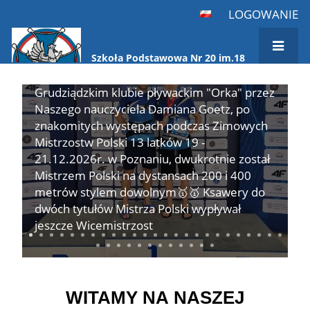
Ucznia❗❗❗
LOGOWANIE
Z Wielką dumą chcemy poinformować, iż
uczeń Naszej szkoły Ksawery Wiśniewski z
Szkoła Podstawowa Nr 20 im.18
Pułku Ułanów Pomorskich
klasy VIIIa, prowadzony w szkole oraz w
Strona
Grudziądzkim klubie pływackim "Orka" przez
główna
Naszego nauczyciela Damiana Goetz, po
znakomitych występach podczas Zimowych
Mistrzostw Polski 13 latków 19 -
21.12.2026r. w Poznaniu, dwukrotnie został
Mistrzem Polski na dystansach 200 i 400
metrów stylem dowolnym🥇🥇 Ksawery do
dwóch tytułów Mistrza Polski wypływał
jeszcze Wicemistrzost
WITAMY NA NASZEJ